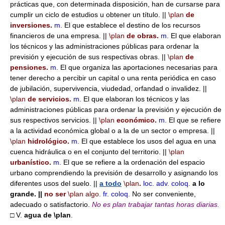
prácticas que, con determinada disposición, han de cursarse para
cumplir un ciclo de estudios u obtener un título. ||
\plan
de
inversiones.
m.
El que establece el destino de los recursos
financieros de una empresa. ||
\plan
de obras.
m.
El que elaboran
los técnicos y las administraciones públicas para ordenar la
previsión y ejecución de sus respectivas obras. ||
\plan
de
pensiones.
m.
El que organiza las aportaciones necesarias para
tener derecho a percibir un capital o una renta periódica en caso
de jubilación, supervivencia, viudedad, orfandad o invalidez. ||
\plan
de servicios.
m.
El que elaboran los técnicos y las
administraciones públicas para ordenar la previsión y ejecución de
sus respectivos servicios. ||
\plan
económico.
m.
El que se refiere
a la actividad económica global o a la de un sector o empresa. ||
\plan
hidrológico.
m.
El que establece los usos del agua en una
cuenca hidráulica o en el conjunto del territorio. ||
\plan
urbanístico.
m.
El que se refiere a la ordenación del espacio
urbano comprendiendo la previsión de desarrollo y asignando los
diferentes usos del suelo. ||
a todo
\plan
.
loc. adv.
coloq.
a lo
grande.
||
no ser
\plan
algo.
fr.
coloq.
No ser conveniente,
adecuado o satisfactorio.
No es plan trabajar tantas horas diarias.
□ V.
agua de
\plan
.