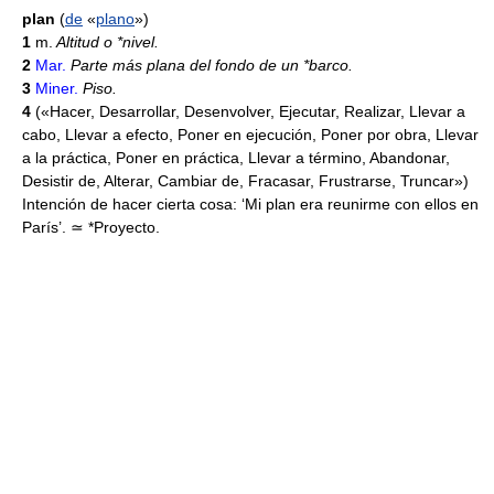
plan
(
de
«
plano
»)
1
m.
Altitud o *nivel.
2
Mar.
Parte más plana del fondo de un *barco.
3
Miner.
Piso.
4
(«Hacer, Desarrollar, Desenvolver, Ejecutar, Realizar, Llevar a
cabo, Llevar a efecto, Poner en ejecución, Poner por obra, Llevar
a la práctica, Poner en práctica, Llevar a término, Abandonar,
Desistir de, Alterar, Cambiar de, Fracasar, Frustrarse, Truncar»)
Intención de hacer cierta cosa: ‘Mi plan era reunirme con ellos en
París’. ≃ *Proyecto.