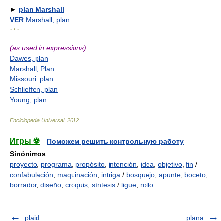
►
plan Marshall
VER
Marshall, plan
* * *
(as used in expressions)
Dawes, plan
Marshall, Plan
Missouri, plan
Schlieffen, plan
Young, plan
Enciclopedia Universal
.
2012
.
Игры ⚽
Поможем решить контрольную работу
Sinónimos
:
proyecto
,
programa
,
propósito
,
intención
,
idea
,
objetivo
,
fin
/
confabulación
,
maquinación
,
intriga
/
bosquejo
,
apunte
,
boceto
,
borrador
,
diseño
,
croquis
,
síntesis
/
ligue
,
rollo
plaid
plana