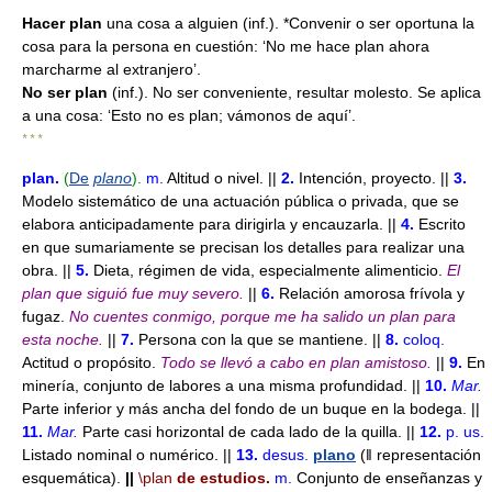
Hacer plan
una cosa a alguien
(inf.). *Convenir o ser oportuna la
cosa para la persona en cuestión: ‘No me hace plan ahora
marcharme al extranjero’.
No ser plan
(inf.). No ser conveniente, resultar molesto. Se aplica
a una cosa: ‘Esto no es plan; vámonos de aquí’.
* * *
plan
.
(
De
plano
).
m.
Altitud o nivel. ||
2.
Intención, proyecto. ||
3.
Modelo sistemático de una actuación pública o privada, que se
elabora anticipadamente para dirigirla y encauzarla. ||
4.
Escrito
en que sumariamente se precisan los detalles para realizar una
obra. ||
5.
Dieta, régimen de vida, especialmente alimenticio.
El
plan que siguió fue muy severo.
||
6.
Relación amorosa frívola y
fugaz.
No cuentes conmigo, porque me ha salido un plan para
esta noche.
||
7.
Persona con la que se mantiene. ||
8.
coloq.
Actitud o propósito.
Todo se llevó a cabo en plan amistoso.
||
9.
En
minería, conjunto de labores a una misma profundidad. ||
10.
Mar.
Parte inferior y más ancha del fondo de un buque en la bodega. ||
11.
Mar.
Parte casi horizontal de cada lado de la quilla. ||
12.
p. us.
Listado nominal o numérico. ||
13.
desus.
plano
(ǁ representación
esquemática).
||
\plan
de estudios.
m.
Conjunto de enseñanzas y