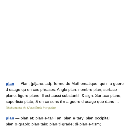
plan
— Plan, [pl]ane. adj. Terme de Mathematique, qui n a guere
d usage qu en ces phrases. Angle plan. nombre plan, surface
plane. figure plane. Il est aussi substantif, & sign. Surface plane,
superficie plate; & en ce sens il n a guere d usage que dans …
Dictionnaire de l'Académie française
plan
— plan·et; plan·e·tar·i·an; plan·e·tary; plan·occipital;
plan·o·graph; plan·tain; plan·ti·grade; di·plan·e·tism;