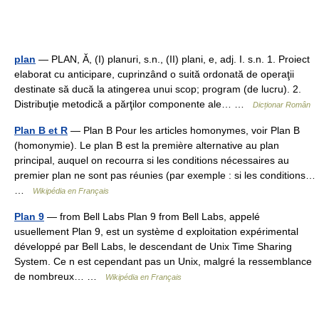
plan
— PLAN, Ă, (I) planuri, s.n., (II) plani, e, adj. I. s.n. 1. Proiect
elaborat cu anticipare, cuprinzând o suită ordonată de operaţii
destinate să ducă la atingerea unui scop; program (de lucru). 2.
Distribuţie metodică a părţilor componente ale… …
Dicționar Român
Plan B et R
— Plan B Pour les articles homonymes, voir Plan B
(homonymie). Le plan B est la première alternative au plan
principal, auquel on recourra si les conditions nécessaires au
premier plan ne sont pas réunies (par exemple : si les conditions…
…
Wikipédia en Français
Plan 9
— from Bell Labs Plan 9 from Bell Labs, appelé
usuellement Plan 9, est un système d exploitation expérimental
développé par Bell Labs, le descendant de Unix Time Sharing
System. Ce n est cependant pas un Unix, malgré la ressemblance
de nombreux… …
Wikipédia en Français