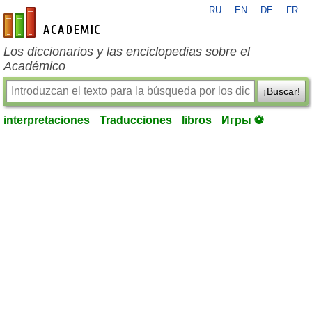
RU
EN
DE
FR
es-academic.com
Los diccionarios y las enciclopedias sobre el
Académico
¡Buscar!
interpretaciones
Traducciones
libros
Игры ⚽