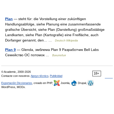
Plan
— steht für: die Vorstellung einer zukünftigen
Handlungsabfolge, siehe Planung eine zusammenfassende
grafische Übersicht, siehe Plan (Darstellung) großmaßstäbige
Landkarten, siehe Plan (Kartografie) eine Freifläche, auch
Dorfanger genannt, den… …
Deutsch Wikipedia
Plan 9
— Glenda, эмблема Plan 9 Разработчик Bell Labs
Семейство ОС потомок …
Википедия
© Academic, 2000-2026
18+
Contacte con nosotros:
Apoyo técnico
,
Publicidad
Exportación Diccionarios
, creado en PHP,
Joomla,
Drupal,
WordPress, MODx.