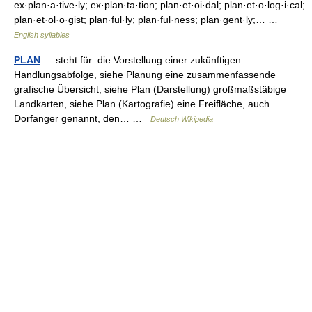
ex·plan·a·tive·ly; ex·plan·ta·tion; plan·et·oi·dal; plan·et·o·log·i·cal;
plan·et·ol·o·gist; plan·ful·ly; plan·ful·ness; plan·gent·ly;… …
English syllables
PLAN
— steht für: die Vorstellung einer zukünftigen
Handlungsabfolge, siehe Planung eine zusammenfassende
grafische Übersicht, siehe Plan (Darstellung) großmaßstäbige
Landkarten, siehe Plan (Kartografie) eine Freifläche, auch
Dorfanger genannt, den… …
Deutsch Wikipedia